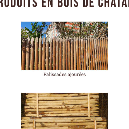
roduits en bois de châta
Palissades ajourées