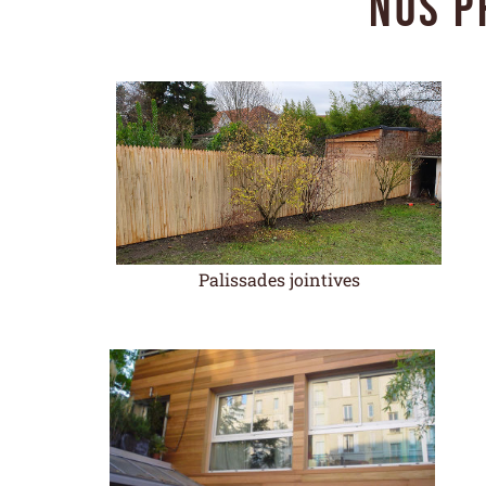
Nos p
Palissades jointives